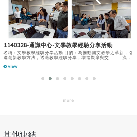
1140328-通識中心-文學教學經驗分享活動
、
名稱：文學教學經驗分享活動 目的：為推動國文教學之革新，引
造
進創新教學方法，透過教學經驗分享，增進觀摩與交 流，
裨益技能激盪更多教學方式，以因應數位時代學生特質及學習型
view
態的變化， 促進教學品質之提升，特舉辦此次教學觀摩活
動。 時間：114年3月28日（五）下午12:00～15:30。 地點：
修平科技大學D0202教室
more
其他連結